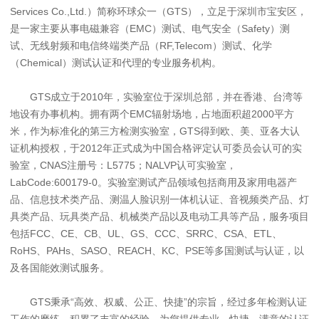
Services Co.,Ltd.）简称环球众一（GTS），立足于深圳市宝安区，
是一家主要从事电磁兼容（EMC）测试、电气安全（Safety）测
试、无线射频和电信终端类产品（RF,Telecom）测试、化学
（Chemical）测试认证和代理的专业服务机构。
GTS成立于2010年，实验室位于深圳总部，并在香港、台湾等
地设有办事机构。拥有两个EMC辐射场地，占地面积超2000平方
米，作为标准化的第三方检测实验室，GTS得到欧、美、亚各大认
证机构授权，于2012年正式成为中国合格评定认可委员会认可的实
验室，CNAS注册号：L5775；NALVP认可实验室，
LabCode:600179-0。实验室测试产品领域包括商用及家用电器产
品、信息技术类产品、测温人脸识别一体机认证、音视频类产品、灯
具类产品、玩具类产品、机械类产品以及电动工具等产品，服务项目
包括FCC、CE、CB、UL、GS、CCC、SRRC、CSA、ETL、
RoHS、PAHs、SASO、REACH、KC、PSE等多国测试与认证，以
及各国能效测试服务。
GTS秉承“高效、权威、公正、快捷”的宗旨，经过多年检测认证