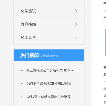
化学测试
食品接触
轻工杂货
热门新闻
/ Hot news
欧
+
第三方检测公司分析FCC ID申···
若
+
为何要申请办理CE检测认证呢
+
CE认证：移动电源出口欧洲需···
系